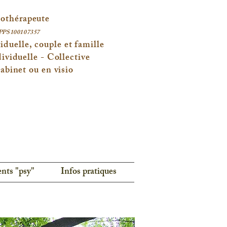
othérapeute
PPS100107357
iduelle, couple et famille
ividuelle - Collective
abinet ou en visio
ents "psy"
Infos pratiques